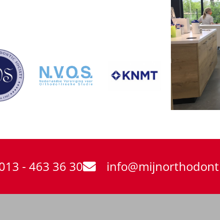
013 - 463 36 30
info@mijnorthodonti