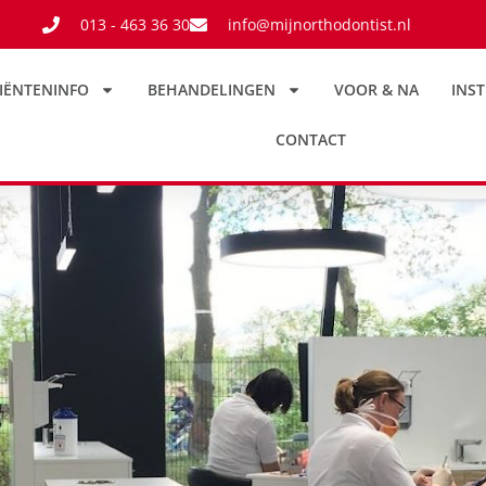
013 - 463 36 30
info@mijnorthodontist.nl
IËNTENINFO
BEHANDELINGEN
VOOR & NA
INST
CONTACT