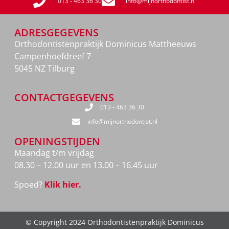
013 - 463 36 30
info@mijnorthodontist.nl
ADRESGEGEVENS
Orthodontistenpraktijk Dominicus Mattheeuws
Campenhoefdreef 7
5045 NZ Tilburg
CONTACTGEGEVENS
013 - 463 36 30
info@mijnorthodontist.nl
OPENINGSTIJDEN
Maandag t/m vrijdag
08.30 – 12.00 uur en 13.00 – 16.45 uur
Spoed?
Klik hier.
© Copyright 2024 Orthodontistenpraktijk Dominicus