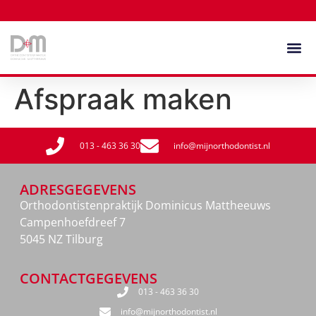
Afspraak maken
013 - 463 36 30
info@mijnorthodontist.nl
ADRESGEGEVENS
Orthodontistenpraktijk Dominicus Mattheeuws
Campenhoefdreef 7
5045 NZ Tilburg
CONTACTGEGEVENS
013 - 463 36 30
info@mijnorthodontist.nl