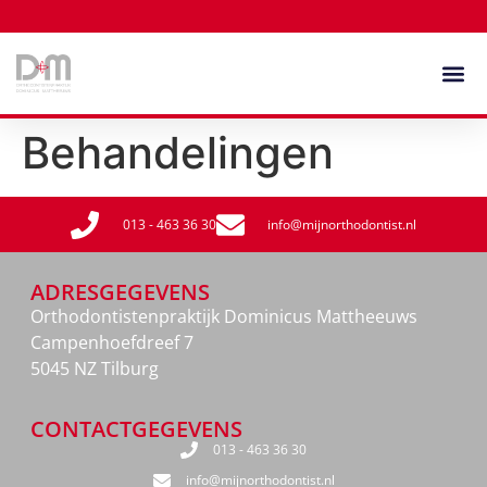
Behandelingen
013 - 463 36 30
info@mijnorthodontist.nl
ADRESGEGEVENS
Orthodontistenpraktijk Dominicus Mattheeuws
Campenhoefdreef 7
5045 NZ Tilburg
CONTACTGEGEVENS
013 - 463 36 30
info@mijnorthodontist.nl